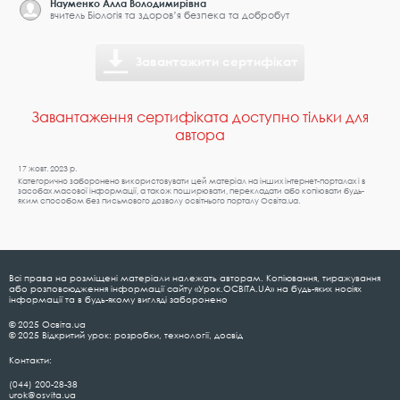
Науменко Алла Володимирівна
вчитель Біологія та здоровʼя безпека та добробут
Завантажити сертифікат
Завантаження сертифіката доступно тільки для
автора
17 жовт. 2023 р.
Категорично заборонено використовувати цей матеріал на інших інтернет-порталах і в
засобах масової інформації, а також поширювати, перекладати або копіювати будь-
яким способом без письмового дозволу освітнього порталу Освіта.ua.
Всі права на розміщені матеріали належать авторам. Копіювання, тиражування
або розповсюдження інформації сайту «Урок.ОСВІТА.UA» на будь-яких носіях
інформації та в будь-якому вигляді заборонено
© 2025 Освіта.ua
© 2025 Відкритий урок: розробки, технології, досвід
Контакти:
(044) 200-28-38
urok@osvita.ua