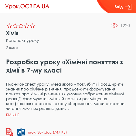
Вхід
1220
Хімія
Конспект уроку
7 клас
Розробка уроку «Хімічні поняття» з
хімії в 7-му класі
План-конспект уроку, мета якого - поглибити і розширити
знання про хімічне рівняння, продовжити формування
поняття про хімічні рівняння як умовне зображення хімічної
реакції, формувати вміння й навички розміщення
коефіцієнтів на основі закону збереження маси речовини,
читання хімічних рівнянь; дати
urok_307.doc (747 КБ)