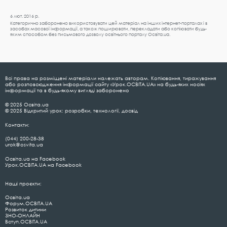
6 лют. 2016 р.
Категорично заборонено використовувати цей матеріал на інших інтернет-порталах і в
засобах масової інформації, а також поширювати, перекладати або копіювати будь-
яким способом без письмового дозволу освітнього порталу Освіта.ua.
Всі права на розміщені матеріали належать авторам. Копіювання, тиражування
або розповсюдження інформації сайту «Урок.ОСВІТА.UA» на будь-яких носіях
інформації та в будь-якому вигляді заборонено
© 2025 Освіта.ua
© 2025 Відкритий урок: розробки, технології, досвід
Контакти:
(044) 200-28-38
urok@osvita.ua
Освіта.ua на Facebook
Урок.ОСВІТА.UA на Facebook
Наші проєкти:
Освіта.ua
Форум.ОСВІТА.UA
Розвиток дитини
ЗНО-ОНЛАЙН
Вступ.ОСВІТА.UA