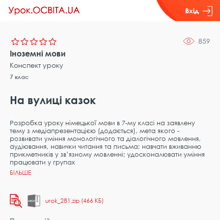
Вхід
859
Іноземні мови
Конспект уроку
7 клас
На вулиці казок
Розробка уроку німецької мови в 7-му класі на заявлену
тему з медіапрезентацією (додається), мета якого -
розвивати уміння монологічного та діалогічного мовлення,
аудіювання, навички читання та письма; навчати вживанню
прикметників у зв’язному мовленні; удосконалювати уміння
працювати у групах
urok_281.zip (466 КБ)