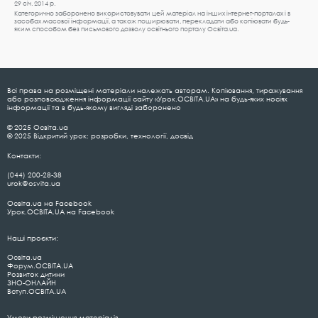
29 січ. 2014 р.
Категорично заборонено використовувати цей матеріал на інших інтернет-порталах і в
засобах масової інформації, а також поширювати, перекладати або копіювати будь-
яким способом без письмового дозволу освітнього порталу Освіта.ua.
Всі права на розміщені матеріали належать авторам. Копіювання, тиражування
або розповсюдження інформації сайту «Урок.ОСВІТА.UA» на будь-яких носіях
інформації та в будь-якому вигляді заборонено
© 2025 Освіта.ua
© 2025 Відкритий урок: розробки, технології, досвід
Контакти:
(044) 200-28-38
urok@osvita.ua
Освіта.ua на Facebook
Урок.ОСВІТА.UA на Facebook
Наші проєкти:
Освіта.ua
Форум.ОСВІТА.UA
Розвиток дитини
ЗНО-ОНЛАЙН
Вступ.ОСВІТА.UA
Умови розміщення матеріалів