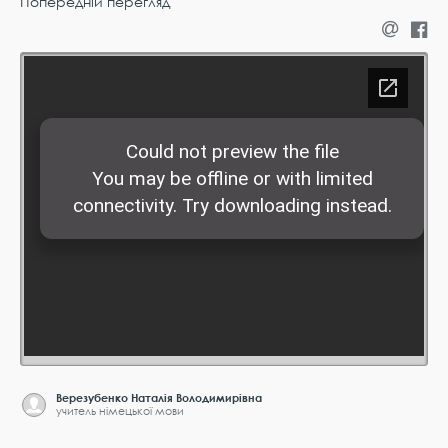
Попередній перегляд
Верезубенко Наталія Володимирівна
учитель німецької мови