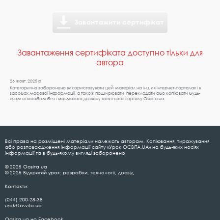
Завантажити сертифікат
Завантаження сертифіката доступно тільки для
автора
26 жовт. 2025 р.
Категорично заборонено використовувати цей матеріал на інших інтернет-порталах і в
засобах масової інформації, а також поширювати, перекладати або копіювати будь-
яким способом без письмового дозволу освітнього порталу Освіта.ua.
Всі права на розміщені матеріали належать авторам. Копіювання, тиражування
або розповсюдження інформації сайту «Урок.ОСВІТА.UA» на будь-яких носіях
інформації та в будь-якому вигляді заборонено
© 2025 Освіта.ua
© 2025 Відкритий урок: розробки, технології, досвід
Контакти:
(044) 200-28-38
urok@osvita.ua
Освіта.ua на Facebook