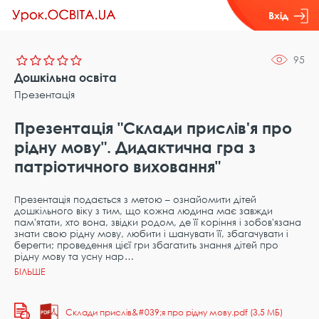
Вхід
95
Дошкільна освіта
Презентація
Презентація "Склади прислів'я про
рідну мову". Дидактична гра з
патріотичного виховання"
Презентація подається з метою – ознайомити дітей
дошкільного віку з тим, що кожна людина має завжди
пам'ятати, хто вона, звідки родом, де її коріння і зобов'язана
знати свою рідну мову, любити і шанувати її, збагачувати і
берегти; проведення цієї гри збагатить знання дітей про
рідну мову та усну нар
Склади прислів&#039;я про рідну мову.pdf (3,5 МБ)