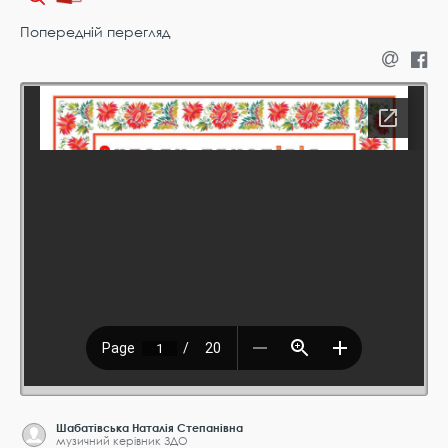
Попередній перегляд
Шабатівська Наталія Степанівна
музичний керівник ЗДО