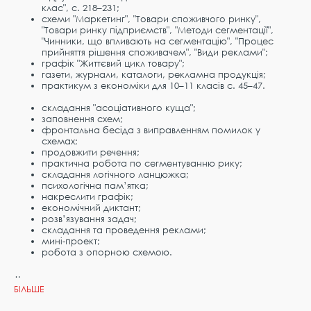
клас", с. 218–231;
схеми "Маркетинг", "Товари споживчого ринку",
"Товари ринку підприємств", "Методи сегментації",
"Чинники, що впливають на сегментацію", "Процес
прийняття рішення споживачем", "Види реклами";
графік "Життєвий цикл товару";
газети, журнали, каталоги, рекламна продукція;
практикум з економіки для 10–11 класів с. 45–47.
складання "асоціативного куща";
заповнення схем;
фронтальна бесіда з виправленням помилок у
схемах;
продовжити речення;
практична робота по сегментуванню рику;
складання логічного ланцюжка;
психологічна пам’ятка;
накреслити графік;
економічний диктант;
розв’язування задач;
складання та проведення реклами;
мині-проект;
робота з опорною схемою.