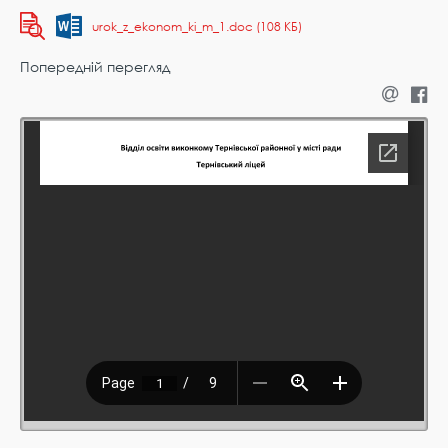
urok_z_ekonom_ki_m_1.doc (108 КБ)
Попередній перегляд