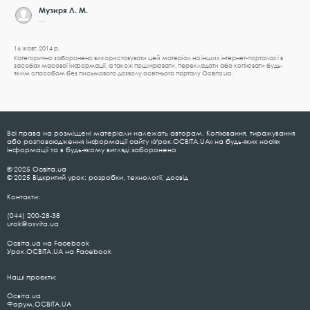
Музиря Л. М.
...
16 жовт. 2014 р.
Категорично заборонено використовувати цей матеріал на інших інтернет-порталах і в
засобах масової інформації, а також поширювати, перекладати або копіювати будь-
яким способом без письмового дозволу освітнього порталу Освіта.ua.
Всі права на розміщені матеріали належать авторам. Копіювання, тиражування
або розповсюдження інформації сайту «Урок.ОСВІТА.UA» на будь-яких носіях
інформації та в будь-якому вигляді заборонено
© 2025 Освіта.ua
© 2025 Відкритий урок: розробки, технології, досвід
Контакти:
(044) 200-28-38
urok@osvita.ua
Освіта.ua на Facebook
Урок.ОСВІТА.UA на Facebook
Наші проєкти:
Освіта.ua
Форум.ОСВІТА.UA