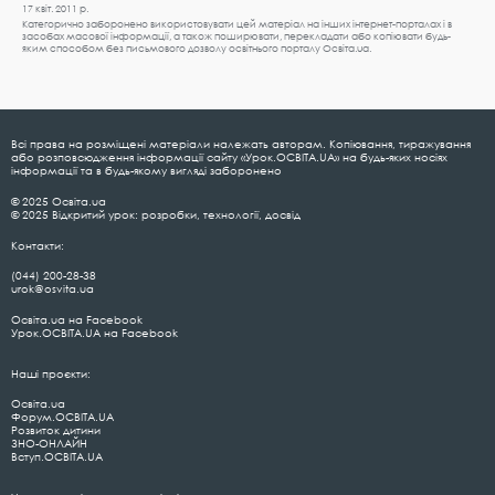
17 квіт. 2011 р.
Категорично заборонено використовувати цей матеріал на інших інтернет-порталах і в
засобах масової інформації, а також поширювати, перекладати або копіювати будь-
яким способом без письмового дозволу освітнього порталу Освіта.ua.
Всі права на розміщені матеріали належать авторам. Копіювання, тиражування
або розповсюдження інформації сайту «Урок.ОСВІТА.UA» на будь-яких носіях
інформації та в будь-якому вигляді заборонено
© 2025 Освіта.ua
© 2025 Відкритий урок: розробки, технології, досвід
Контакти:
(044) 200-28-38
urok@osvita.ua
Освіта.ua на Facebook
Урок.ОСВІТА.UA на Facebook
Наші проєкти:
Освіта.ua
Форум.ОСВІТА.UA
Розвиток дитини
ЗНО-ОНЛАЙН
Вступ.ОСВІТА.UA