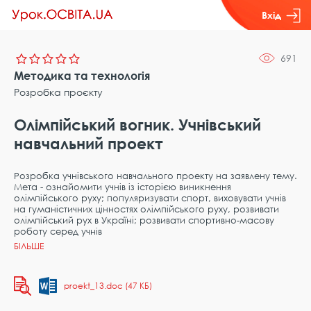
Вхід
691
Методика та технологія
Розробка проєкту
Олімпійський вогник. Учнівський
навчальний проект
Розробка учнівського навчального проекту на заявлену тему.
Мета - ознайомити учнів із історією виникнення
олімпійського руху; популяризувати спорт, виховувати учнів
на гуманістичних цінностях олімпійського руху, розвивати
олімпійський рух в Україні; розвивати спортивно-масову
роботу серед учнів
proekt_13.doc (47 КБ)