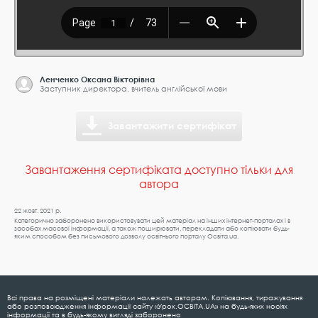
Ленченко Оксана Вікторівна
Заступник директора, вчитель англійської мови
Завантажити сертифікат
Завантаження сертифіката доступно тільки для
автора
22 жовт. 2021 р.
Категорично заборонено використовувати цей матеріал на інших інтернет-порталах і в
засобах масової інформації, а також поширювати, перекладати або копіювати будь-
яким способом без письмового дозволу освітнього порталу Освіта.ua.
Всі права на розміщені матеріали належать авторам. Копіювання, тиражування
або розповсюдження інформації сайту «Урок.ОСВІТА.UA» на будь-яких носіях
інформації та в будь-якому вигляді заборонено