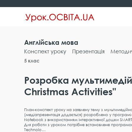
Англійська мова
Конспект уроку
Презентація
Методи
5 клас
Розробка мультимедійн
Christmas Activities"
План-конспект уроку на заявлену тему з мультимедій
(медіапрезентація додається) розроблено у програмі-
Notebook з використанням інтерактивної дошки SMAR
Для роботи з уроком потрібне встановлене програмо
Technolo