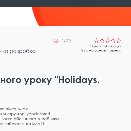
1672
Оцініть публікацію
чна розробка
5 з 5 на основі 1 оцінок
ого уроку "Holidays.
ною підтримкою
конструкторі уроків Smart
T Board або іншого виробника.
ве забезпечення SMART