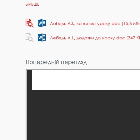
Лебедь А.І., конспект уроку.doc (15,6 МБ
Лебедь А.І., додатки до уроку.doc (347 К
Попередній перегляд