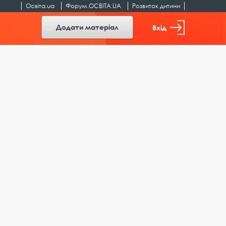
Освіта.ua
Форум.ОСВІТА.UA
Розвиток дитини
Додати матеріал
Вхід