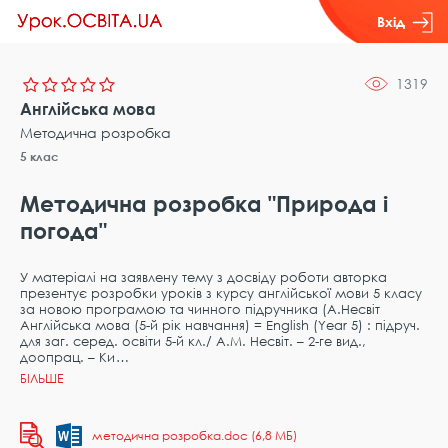
Вхід
1319
Англійська мова
Методична розробка
5 клас
Методична розробка "Природа і
погода"
У матеріалі на заявлену тему з досвіду роботи авторка
презентує розробки уроків з курсу англійської мови 5 класу
за новою програмою та чинного підручника (А.Несвіт
Англійська мова (5-й рік навчання) = English (Year 5) : підруч.
для заг. серед. освіти 5-й кл./ А.М. Несвіт. – 2-ге вид.,
доопрац. – Ки
методична розробка.doc (6,8 МБ)