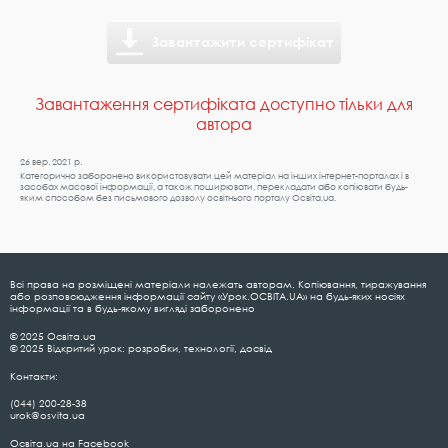
Завантажити сертифікат
Завантаження сертифіката доступно тільки для
автора
26 вер. 2021 р.
Категорично заборонено використовувати цей матеріал на інших інтернет-порталах і в
засобах масової інформації, а також поширювати, перекладати або копіювати будь-
яким способом без письмового дозволу освітнього порталу Освіта.ua.
Всі права на розміщені матеріали належать авторам. Копіювання, тиражування
або розповсюдження інформації сайту «Урок.ОСВІТА.UA» на будь-яких носіях
інформації та в будь-якому вигляді заборонено
© 2025 Освіта.ua
© 2025 Відкритий урок: розробки, технології, досвід
Контакти:
(044) 200-28-38
urok@osvita.ua
Освіта.ua на Facebook