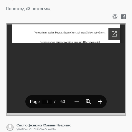
Попередній перегляд
Євстюфєйкіна Юліанія Петрівна
учитель англійської мови