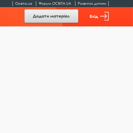
Освіта.ua
Форум.ОСВІТА.UA
Розвиток дитини
Додати матеріал
Вхід