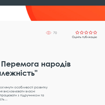
70
Оцініть публікацію
. Перемога народів
залежність"
озглянути особливості розвитку
іння висловлювати власні
 працювати з підручником та
ість