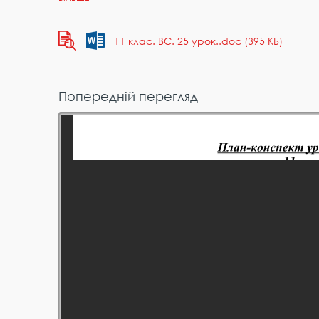
11 клас. ВС. 25 урок..doc (395 КБ)
Попередній перегляд