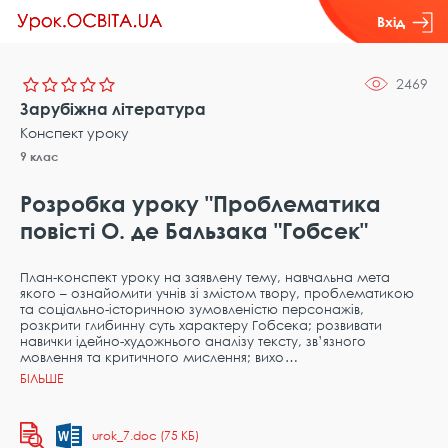
Вхід
2469
Зарубіжна література
Конспект уроку
9 клас
Розробка уроку "Проблематика
повісті О. де Бальзака "Гобсек"
План-конспект уроку на заявлену тему, навчальна мета
якого – ознайомити учнів зі змістом твору, проблематикою
та соціально-історичною зумовленістю персонажів,
розкрити глибинну суть характеру Гобсека; розвивати
навички ідейно-художнього аналізу тексту, зв’язного
мовлення та критичного мислення; вихо
urok_7.doc (75 КБ)