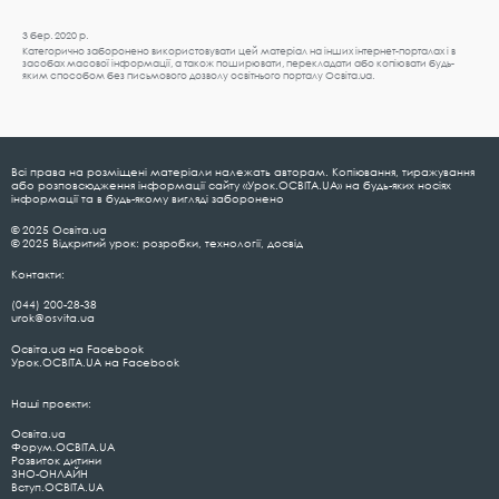
3 бер. 2020 р.
Категорично заборонено використовувати цей матеріал на інших інтернет-порталах і в
засобах масової інформації, а також поширювати, перекладати або копіювати будь-
яким способом без письмового дозволу освітнього порталу Освіта.ua.
Всі права на розміщені матеріали належать авторам. Копіювання, тиражування
або розповсюдження інформації сайту «Урок.ОСВІТА.UA» на будь-яких носіях
інформації та в будь-якому вигляді заборонено
© 2025 Освіта.ua
© 2025 Відкритий урок: розробки, технології, досвід
Контакти:
(044) 200-28-38
urok@osvita.ua
Освіта.ua на Facebook
Урок.ОСВІТА.UA на Facebook
Наші проєкти:
Освіта.ua
Форум.ОСВІТА.UA
Розвиток дитини
ЗНО-ОНЛАЙН
Вступ.ОСВІТА.UA