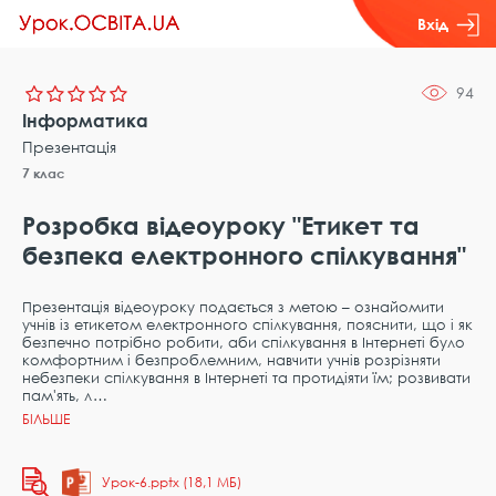
Вхід
94
Інформатика
Презентація
7 клас
Розробка відеоуроку "Етикет та
безпека електронного спілкування"
Презентація відеоуроку подається з метою – ознайомити
учнів із етикетом електронного спілкування, пояснити, що і як
безпечно потрібно робити, аби спілкування в Інтернеті було
комфортним і безпроблемним, навчити учнів розрізняти
небезпеки спілкування в Інтернеті та протидіяти їм; розвивати
пам'ять, л
Урок-6.pptx (18,1 МБ)