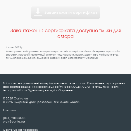
Завантажити сертифікат
Завантаження сертифіката доступно тільки для
автора
6 жовт. 2025 р.
Категорично заборонено використовувати цей матеріал на інших інтернет-порталах і в
засобах масової інформації, а також поширювати, перекладати або копіювати будь-
яким способом без письмового дозволу освітнього порталу Освіта.ua.
Всі права на розміщені матеріали належать авторам. Копіювання, тиражування
або розповсюдження інформації сайту «Урок.ОСВІТА.UA» на будь-яких носіях
інформації та в будь-якому вигляді заборонено
© 2025 Освіта.ua
© 2025 Відкритий урок: розробки, технології, досвід
Контакти:
(044) 200-28-38
urok@osvita.ua
Освіта.ua на Facebook