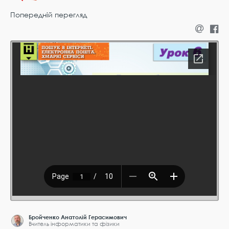
Попередній перегляд
Бройченко Анатолій Герасимович
Вчитель інформатики та фізики