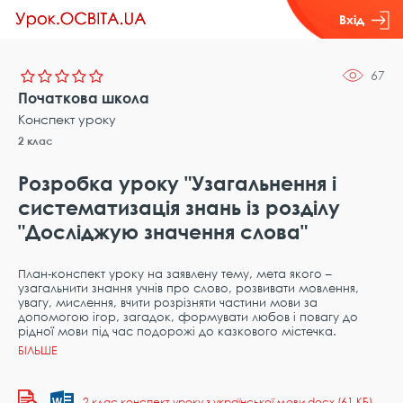
Вхід
67
Початкова школа
Конспект уроку
2 клас
Розробка уроку "Узагальнення і
систематизація знань із розділу
"Досліджую значення слова"
План-конспект уроку на заявлену тему, мета якого –
узагальнити знання учнів про слово, розвивати мовлення,
увагу, мислення, вчити розрізняти частини мови за
допомогою ігор, загадок, формувати любов і повагу до
рідної мови під час подорожі до казкового містечка.
2 клас конспект уроку з української мови.docx (61 КБ)