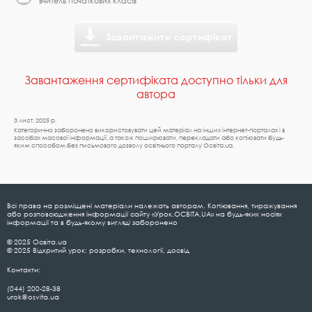
вчитель початкових класів
Завантажити сертифікат
Завантаження сертифіката доступно тільки для
автора
3 лист. 2025 р.
Категорично заборонено використовувати цей матеріал на інших інтернет-порталах і в
засобах масової інформації, а також поширювати, перекладати або копіювати будь-
яким способом без письмового дозволу освітнього порталу Освіта.ua.
Всі права на розміщені матеріали належать авторам. Копіювання, тиражування
або розповсюдження інформації сайту «Урок.ОСВІТА.UA» на будь-яких носіях
інформації та в будь-якому вигляді заборонено
© 2025 Освіта.ua
© 2025 Відкритий урок: розробки, технології, досвід
Контакти:
(044) 200-28-38
urok@osvita.ua