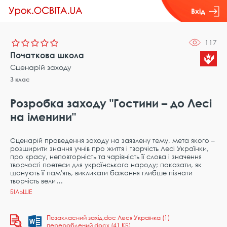
Вхід
117
Початкова школа
Сценарій заходу
3 клас
Розробка заходу "Гостини – до Лесі
на іменини"
Сценарій проведення заходу на заявлену тему, мета якого –
розширити знання учнів про життя і творчість Лесі Українки,
про красу, неповторність та чарівність її слова і значення
творчості поетеси для українського народу; показати, як
шанують її пам'ять, викликати бажання глибше пізнати
творчість вели
Позакласний захід.doc Леся Українка (1)
перероблений.docx (41 КБ)