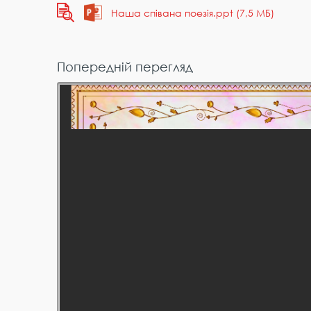
Наша співана поезія.ppt (7,5 МБ)
Попередній перегляд