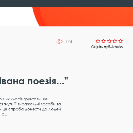
174
Оцініть публікацію
ана поезія..."
рших класів ґрунтовніше
сягнути її виражальні засоби та
 – це спроба донести до людей
о о