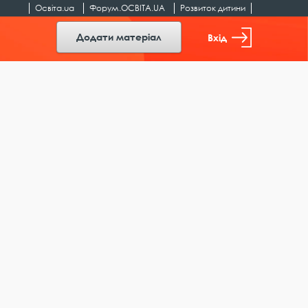
Освіта.ua
Форум.ОСВІТА.UA
Розвиток дитини
Додати матеріал
Вхід