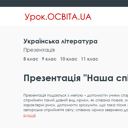
Українська література
Презентація
8 клас
9 клас
10 клас
11 клас
Презентація "Наша спів
Презентація подається з метою – допомогти учням ста
сприйняти такий давній вид лірики, як співана поезія, о
характерні риси, допомогти зрозуміти, що така пісня
авторське сприйняття світу; співана лірика звернена д