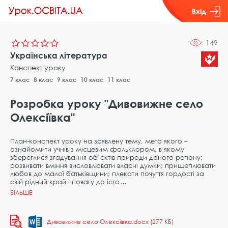
Вхід
149
Українська література
Конспект уроку
7 клас
8 клас
9 клас
10 клас
11 клас
Розробка уроку "Дивовижне село
Олексіївка"
План-конспект уроку на заявлену тему, мета якого –
ознайомити учнів з місцевим фольклором, в якому
збереглися згадування об’єктів природи даного регіону;
розвивати вміння висловлювати власні думки; прищеплювати
любов до малої батьківщини; плекати почуття гордості за
свій рідний край і повагу до істо
Дивовижне село Олексіївка.docx (277 КБ)