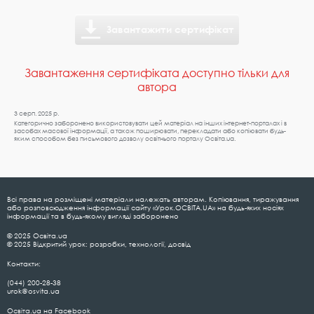
Завантажити сертифікат
Завантаження сертифіката доступно тільки для
автора
3 серп. 2025 р.
Категорично заборонено використовувати цей матеріал на інших інтернет-порталах і в
засобах масової інформації, а також поширювати, перекладати або копіювати будь-
яким способом без письмового дозволу освітнього порталу Освіта.ua.
Всі права на розміщені матеріали належать авторам. Копіювання, тиражування
або розповсюдження інформації сайту «Урок.ОСВІТА.UA» на будь-яких носіях
інформації та в будь-якому вигляді заборонено
© 2025 Освіта.ua
© 2025 Відкритий урок: розробки, технології, досвід
Контакти:
(044) 200-28-38
urok@osvita.ua
Освіта.ua на Facebook