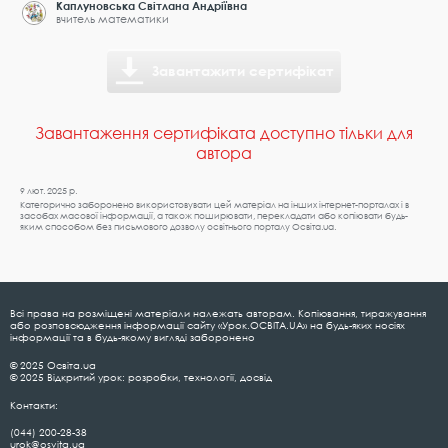
Каплуновська Світлана Андріївна
вчитель математики
Завантажити сертифікат
Завантаження сертифіката доступно тільки для
автора
9 лют. 2025 р.
Категорично заборонено використовувати цей матеріал на інших інтернет-порталах і в
засобах масової інформації, а також поширювати, перекладати або копіювати будь-
яким способом без письмового дозволу освітнього порталу Освіта.ua.
Всі права на розміщені матеріали належать авторам. Копіювання, тиражування
або розповсюдження інформації сайту «Урок.ОСВІТА.UA» на будь-яких носіях
інформації та в будь-якому вигляді заборонено
© 2025 Освіта.ua
© 2025 Відкритий урок: розробки, технології, досвід
Контакти:
(044) 200-28-38
urok@osvita.ua