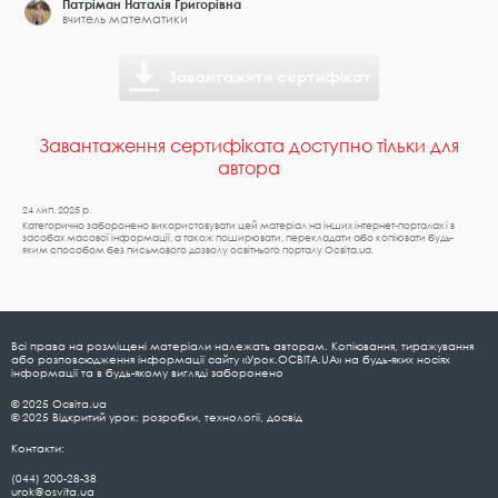
Патріман Наталія Григорівна
вчитель математики
Завантажити сертифікат
Завантаження сертифіката доступно тільки для
автора
24 лип. 2025 р.
Категорично заборонено використовувати цей матеріал на інших інтернет-порталах і в
засобах масової інформації, а також поширювати, перекладати або копіювати будь-
яким способом без письмового дозволу освітнього порталу Освіта.ua.
Всі права на розміщені матеріали належать авторам. Копіювання, тиражування
або розповсюдження інформації сайту «Урок.ОСВІТА.UA» на будь-яких носіях
інформації та в будь-якому вигляді заборонено
© 2025 Освіта.ua
© 2025 Відкритий урок: розробки, технології, досвід
Контакти:
(044) 200-28-38
urok@osvita.ua