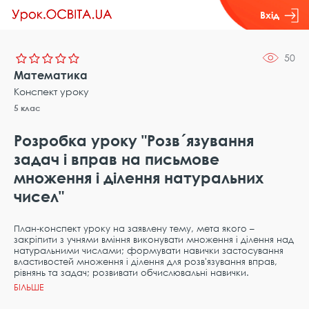
Вхід
50
Математика
Конспект уроку
5 клас
Розробка уроку "Розв´язування
задач і вправ на письмове
множення і ділення натуральних
чисел"
План-конспект уроку на заявлену тему, мета якого –
закріпити з учнями вміння виконувати множення і ділення над
натуральними числами; формувати навички застосування
властивостей множення і ділення для розв'язування вправ,
рівнянь та задач; розвивати обчислювальні навички.