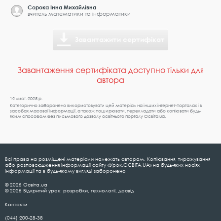
Сорока Інна Михайлівна
вчитель математики та інформатики
Завантажити сертифікат
Завантаження сертифіката доступно тільки для
автора
12 лист. 2025 р.
Категорично заборонено використовувати цей матеріал на інших інтернет-порталах і в
засобах масової інформації, а також поширювати, перекладати або копіювати будь-
яким способом без письмового дозволу освітнього порталу Освіта.ua.
Всі права на розміщені матеріали належать авторам. Копіювання, тиражування
або розповсюдження інформації сайту «Урок.ОСВІТА.UA» на будь-яких носіях
інформації та в будь-якому вигляді заборонено
© 2025 Освіта.ua
© 2025 Відкритий урок: розробки, технології, досвід
Контакти:
(044) 200-28-38