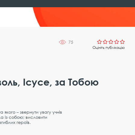
75
Оцініть публікацію
оль, Ісусе, за Тобою
 якого – звернути увагу учнів
сла із собою; висловити
гиблих героїв.