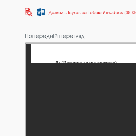
Дозволь, Ісусе, за Тобою йти..docx (38 КБ
Попередній перегляд