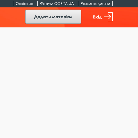
Освіта.ua
Форум.ОСВІТА.UA
Розвиток дитини
Додати матеріал
Вхід