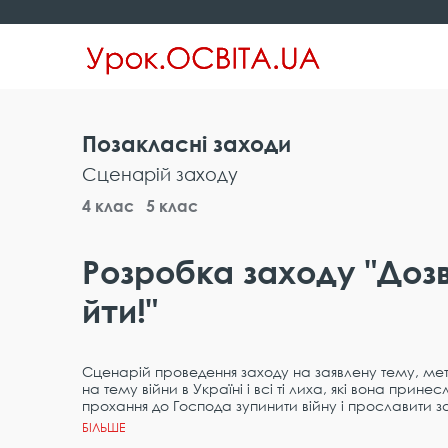
Позакласні заходи
Сценарій заходу
4 клас
5 клас
Розробка заходу "Дозв
йти!"
Сценарій проведення заходу на заявлену тему, мета
на тему війни в Україні і всі ті лиха, які вона прине
прохання до Господа зупинити війну і прославити за