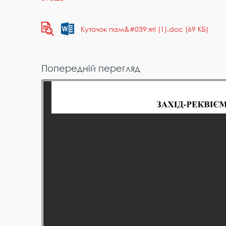
Куточок пам&#039;яті (1).doc (69 КБ)
Попередній перегляд