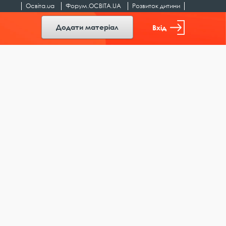
Освіта.ua
Форум.ОСВІТА.UA
Розвиток дитини
Додати матеріал
Вхід