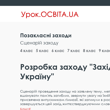
Позакласні заходи
Сценарій заходу
4 клас
5 клас
6 клас
7 клас
8 клас
9 кла
Розробка заходу "Захі
Україну"
Сценарій проведення заходу на заявлену тему, мета 
вшанувати пам'ять загиблих, звернути увагу на їхн
присвячена випускникам гімназії, які загинули в росі
завершується цей захід життєстверджуючими слов