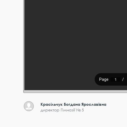
Красільчук Богдана Ярославівна
директор Гімназії № 5