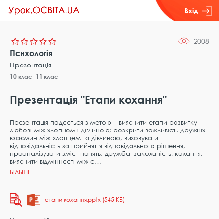
Вхід
2008
Психологія
Презентація
10 клас
11 клас
Презентація "Етапи кохання"
Презентація подається з метою – вияснити етапи розвитку
любові між хлопцем і дівчиною; розкрити важливість дружніх
взаємин між хлопцем та дівчиною, виховувати
відповідальність за прийняття відповідального рішення,
проаналізувати зміст понять: дружба, закоханість, кохання;
вияснити відмінності між с
етапи кохання.pptx (545 КБ)