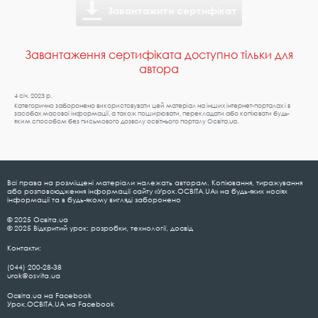
Завантажити сертифікат
Завантаження сертифіката доступно тільки для
автора
4 січ. 2023 р.
Категорично заборонено використовувати цей матеріал на інших інтернет-порталах і в
засобах масової інформації, а також поширювати, перекладати або копіювати будь-
яким способом без письмового дозволу освітнього порталу Освіта.ua.
Всі права на розміщені матеріали належать авторам. Копіювання, тиражування
або розповсюдження інформації сайту «Урок.ОСВІТА.UA» на будь-яких носіях
інформації та в будь-якому вигляді заборонено
© 2025 Освіта.ua
© 2025 Відкритий урок: розробки, технології, досвід
Контакти:
(044) 200-28-38
urok@osvita.ua
Освіта.ua на Facebook
Урок.ОСВІТА.UA на Facebook