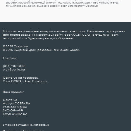
засобах масової інформації, а також поширювати, перекладати або копіювати будь-
яким способом без письмового дозволу освітнього порталу Освіта.ua.
Всі права на розміщені матеріали належать авторам. Копіювання, тиражування
або розповсюдження інформації сайту «Урок.ОСВІТА.UA» на будь-яких носіях
інформації та в будь-якому вигляді заборонено
© 2025 Освіта.ua
© 2025 Відкритий урок: розробки, технології, досвід
Контакти:
(044) 200-28-38
urok@osvita.ua
Освіта.ua на Facebook
Урок.ОСВІТА.UA на Facebook
Наші проєкти:
Освіта.ua
Форум.ОСВІТА.UA
Розвиток дитини
ЗНО-ОНЛАЙН
Вступ.ОСВІТА.UA
Умови розміщення матеріалів