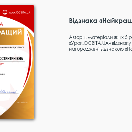
Відзнака «Найкра
Автори, матеріали яких 5 
«Урок.ОСВІТА.UA» відзнаку 
нагороджені відзнакою «Н