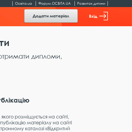
Освіта.ua
Форум.ОСВІТА.UA
Розвиток дитини
Додати матеріал
Вхід
ти
 отримати дипломи,
блікацію
якого розміщується на сайті,
публікацію матеріалу на сайті
ктронному каталозі «Відкритий