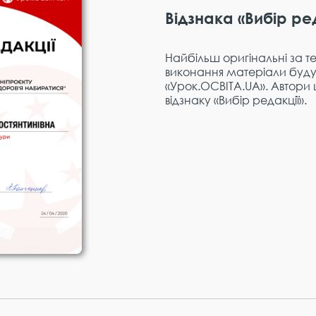
Відзнака «Вибір ре
Найбільш оригінальні за те
виконання матеріали будут
«Урок.ОСВІТА.UA». Автори
відзнаку «Вибір редакції».