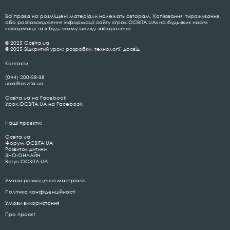
Всі права на розміщені матеріали належать авторам. Копіювання, тиражування
або розповсюдження інформації сайту «Урок.ОСВІТА.UA» на будь-яких носіях
інформації та в будь-якому вигляді заборонено
© 2025 Освіта.ua
© 2025 Відкритий урок: розробки, технології, досвід
Контакти:
(044) 200-28-38
urok@osvita.ua
Освіта.ua на Facebook
Урок.ОСВІТА.UA на Facebook
Наші проєкти:
Освіта.ua
Форум.ОСВІТА.UA
Розвиток дитини
ЗНО-ОНЛАЙН
Вступ.ОСВІТА.UA
Умови розміщення матеріалів
Політика конфіденційності
Умови використання
Про проєкт