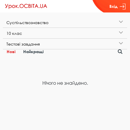
Вхід
С​у​с​п​і​л​ь​с​т​в​о​з​н​а​в​с​т​в​о
1​0​ ​к​л​а​с
Т​е​с​т​о​в​і​ ​з​а​в​д​а​н​н​я
Нові
Найкращі
Нічого не знайдено.