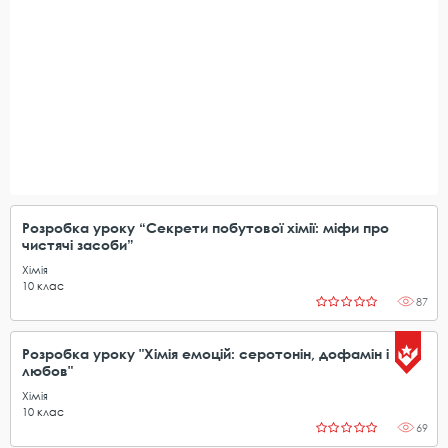
Розробка уроку “Секрети побутової хімії: міфи про
чистячі засоби”
Хімія
10
клас
87
Розробка уроку "Хімія емоцій: серотонін, дофамін і
любов"
Хімія
10
клас
69