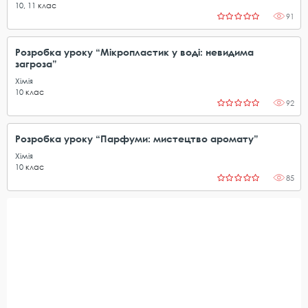
10
,
11
клас
91
Розробка уроку “Мікропластик у воді: невидима
загроза”
Хімія
10
клас
92
Розробка уроку “Парфуми: мистецтво аромату”
Хімія
10
клас
85