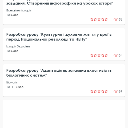
завдання. Створення інфографіки на уроках історії"
Всесвітня історія
10
клас
56
Розробка уроку "Культурне і духовне життя у краї в
період Національної революції та НЕПу"
Історія України
10
клас
34
Розробка уроку "Адаптація як загальна властивість
біологічних систем"
Біологія
10
,
11
клас
89