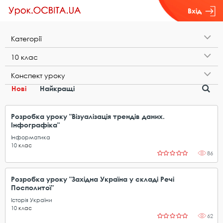
Вхід
К​а​т​е​г​о​р​і​ї
1​0​ ​к​л​а​с
К​о​н​с​п​е​к​т​ ​у​р​о​к​у
Нові
Найкращі
Розробка уроку "Візуалізація трендів даних.
Інфографіка"
Інформатика
10
клас
86
Розробка уроку "Західна Україна у складі Речі
Посполитої"
Історія України
10
клас
62