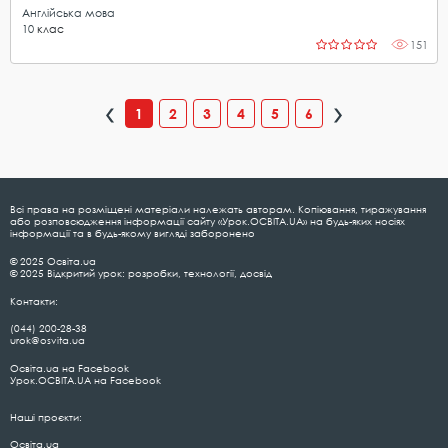
Англійська мова
10
клас
151
1
2
3
4
5
6
Всі права на розміщені матеріали належать авторам. Копіювання, тиражування
або розповсюдження інформації сайту «Урок.ОСВІТА.UA» на будь-яких носіях
інформації та в будь-якому вигляді заборонено
© 2025 Освіта.ua
© 2025 Відкритий урок: розробки, технології, досвід
Контакти:
(044) 200-28-38
urok@osvita.ua
Освіта.ua на Facebook
Урок.ОСВІТА.UA на Facebook
Наші проєкти:
Освіта.ua