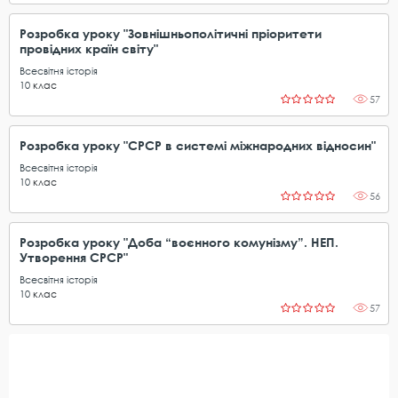
Розробка уроку "Зовнішньополітичні пріоритети
провідних країн світу"
Всесвітня історія
10
клас
57
Розробка уроку "СРСР в системі міжнародних відносин"
Всесвітня історія
10
клас
56
Розробка уроку "Доба “воєнного комунізму”. НЕП.
Утворення СРСР"
Всесвітня історія
10
клас
57