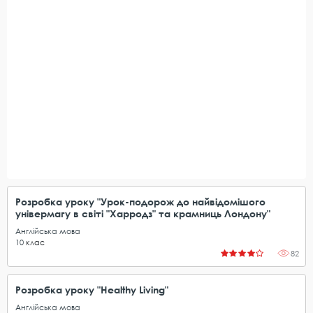
Розробка уроку "Урок-подорож до найвідомішого
універмагу в світі "Харродз" та крамниць Лондону"
Англійська мова
10
клас
82
Розробка уроку "Healthy Living"
Англійська мова