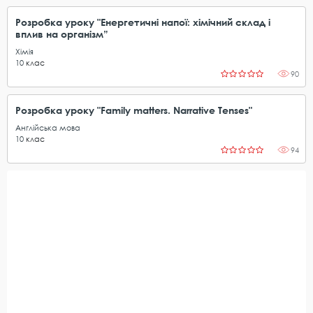
Розробка уроку "Енергетичні напої: хімічний склад і
вплив на організм”
Хімія
10
клас
90
Розробка уроку "Family matters. Narrative Tenses"
Англійська мова
10
клас
94