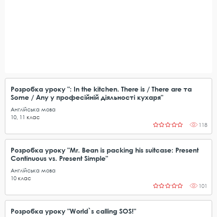
Розробка уроку ": In the kitchen. There is / There are та
Some / Any у професійній діяльності кухаря"
Англійська мова
10
,
11
клас
118
Розробка уроку "Mr. Bean is packing his suitcase: Present
Continuous vs. Present Simple"
Англійська мова
10
клас
101
Розробка уроку "World`s calling SOS!"