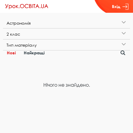
Вхід
А​с​т​р​о​н​о​м​і​я
2​ ​к​л​а​с
Т​и​п​ ​м​а​т​е​р​і​а​л​у
Нові
Найкращі
Нічого не знайдено.