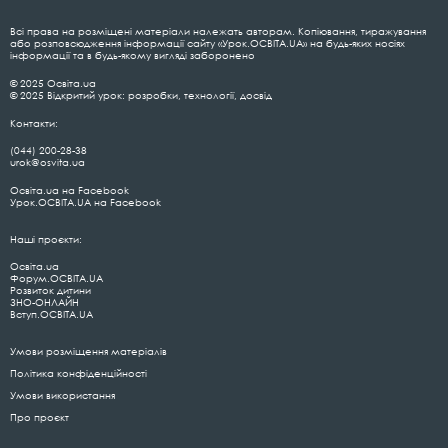
Всі права на розміщені матеріали належать авторам. Копіювання, тиражування
або розповсюдження інформації сайту «Урок.ОСВІТА.UA» на будь-яких носіях
інформації та в будь-якому вигляді заборонено
© 2025 Освіта.ua
© 2025 Відкритий урок: розробки, технології, досвід
Контакти:
(044) 200-28-38
urok@osvita.ua
Освіта.ua на Facebook
Урок.ОСВІТА.UA на Facebook
Наші проєкти:
Освіта.ua
Форум.ОСВІТА.UA
Розвиток дитини
ЗНО-ОНЛАЙН
Вступ.ОСВІТА.UA
Умови розміщення матеріалів
Політика конфіденційності
Умови використання
Про проєкт