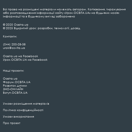
Всі права на розміщені матеріали належать авторам. Копіювання, тиражування
або розповсюдження інформації сайту «Урок.ОСВІТА.UA» на будь-яких носіях
інформації та в будь-якому вигляді заборонено
© 2025 Освіта.ua
© 2025 Відкритий урок: розробки, технології, досвід
Контакти:
(044) 200-28-38
urok@osvita.ua
Освіта.ua на Facebook
Урок.ОСВІТА.UA на Facebook
Наші проєкти:
Освіта.ua
Форум.ОСВІТА.UA
Розвиток дитини
ЗНО-ОНЛАЙН
Вступ.ОСВІТА.UA
Умови розміщення матеріалів
Політика конфіденційності
Умови використання
Про проєкт