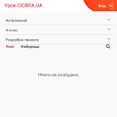
Вхід
А​с​т​р​о​н​о​м​і​я
4​ ​к​л​а​с
Р​о​з​р​о​б​к​а​ ​п​р​о​є​к​т​у
Нові
Найкращі
Нічого не знайдено.