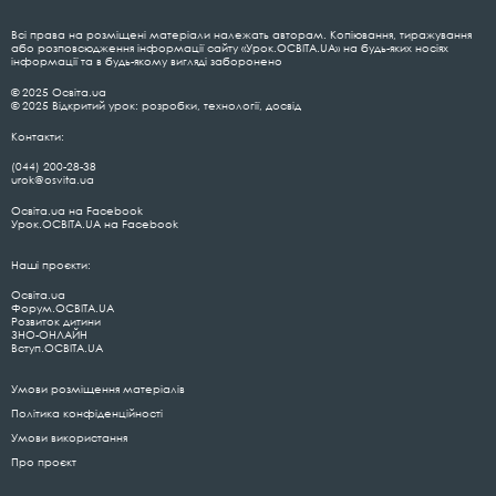
Всі права на розміщені матеріали належать авторам. Копіювання, тиражування
або розповсюдження інформації сайту «Урок.ОСВІТА.UA» на будь-яких носіях
інформації та в будь-якому вигляді заборонено
© 2025 Освіта.ua
© 2025 Відкритий урок: розробки, технології, досвід
Контакти:
(044) 200-28-38
urok@osvita.ua
Освіта.ua на Facebook
Урок.ОСВІТА.UA на Facebook
Наші проєкти:
Освіта.ua
Форум.ОСВІТА.UA
Розвиток дитини
ЗНО-ОНЛАЙН
Вступ.ОСВІТА.UA
Умови розміщення матеріалів
Політика конфіденційності
Умови використання
Про проєкт