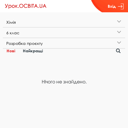
Вхід
Х​і​м​і​я
6​ ​к​л​а​с
Р​о​з​р​о​б​к​а​ ​п​р​о​є​к​т​у
Нові
Найкращі
Нічого не знайдено.