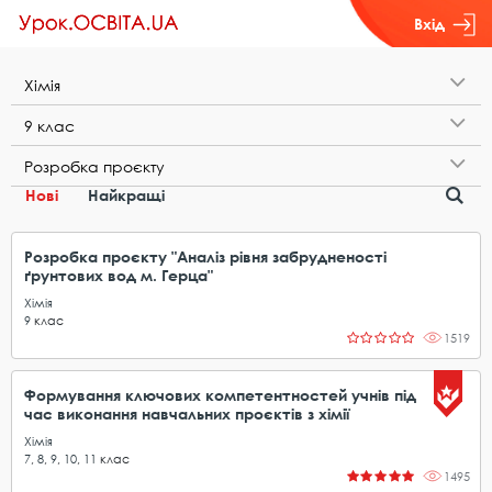
Вхід
Х​і​м​і​я
9​ ​к​л​а​с
Р​о​з​р​о​б​к​а​ ​п​р​о​є​к​т​у
Нові
Найкращі
Розробка проєкту "Аналіз рівня забрудненості
ґрунтових вод м. Герца"
Хімія
9
клас
1519
Формування ключових компетентностей учнів під
час виконання навчальних проєктів з хімії
Хімія
7
,
8
,
9
,
10
,
11
клас
1495