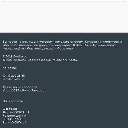
Всі права на розміщені матеріали належать авторам. Копіювання, тиражування
або розповсюдження інформації сайту «Урок.ОСВІТА.UA» на будь-яких носіях
інформації та в будь-якому вигляді заборонено
© 2025 Освіта.ua
© 2025 Відкритий урок: розробки, технології, досвід
Контакти:
(044) 200-28-38
urok@osvita.ua
Освіта.ua на Facebook
Урок.ОСВІТА.UA на Facebook
Наші проєкти:
Освіта.ua
Форум.ОСВІТА.UA
Розвиток дитини
ЗНО-ОНЛАЙН
Вступ.ОСВІТА.UA