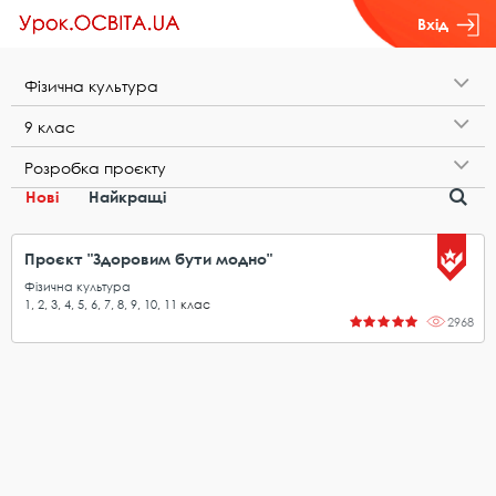
Вхід
Ф​і​з​и​ч​н​а​ ​к​у​л​ь​т​у​р​а
9​ ​к​л​а​с
Р​о​з​р​о​б​к​а​ ​п​р​о​є​к​т​у
Нові
Найкращі
Проєкт "Здоровим бути модно"
Фізична культура
1
,
2
,
3
,
4
,
5
,
6
,
7
,
8
,
9
,
10
,
11
клас
2968