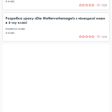
6
клас
1025
Розробка уроку «Die Wettervorhersage!» з німецької мови
в 6-му класі
Іноземні мови
6
клас
1644