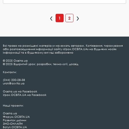
1
2
Всі права на розміщені матеріали належать авторам. Копіювання, тиражування
або розповсюдження інформації сайту «Урок.ОСВІТА.UA» на будь-яких носіях
інформації та в будь-якому вигляді заборонено
© 2025 Освіта.ua
© 2025 Відкритий урок: розробки, технології, досвід
Контакти:
(044) 200-28-38
urok@osvita.ua
Освіта.ua на Facebook
Урок.ОСВІТА.UA на Facebook
Наші проєкти:
Освіта.ua
Форум.ОСВІТА.UA
Розвиток дитини
ЗНО-ОНЛАЙН
Вступ.ОСВІТА.UA