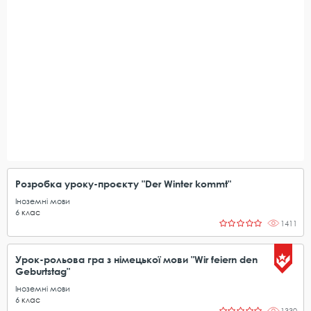
Розробка уроку-проєкту "Der Winter kommt"
Іноземні мови
6
клас
1411
Урок-рольова гра з німецької мови "Wir feiern den
Geburtstag"
Іноземні мови
6
клас
1330