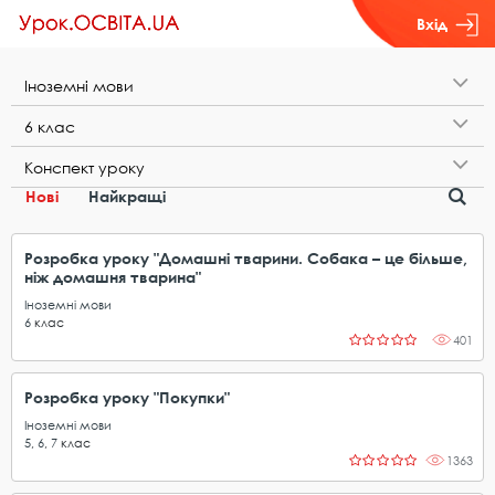
Вхід
І​н​о​з​е​м​н​і​ ​м​о​в​и
6​ ​к​л​а​с
К​о​н​с​п​е​к​т​ ​у​р​о​к​у
Нові
Найкращі
Розробка уроку "Домашні тварини. Собака – це більше,
ніж домашня тварина"
Іноземні мови
6
клас
401
Розробка уроку "Покупки"
Іноземні мови
5
,
6
,
7
клас
1363