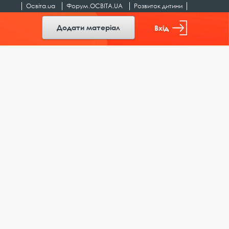
Освіта.ua
Форум.ОСВІТА.UA
Розвиток дитини
Додати матеріал
Вхід