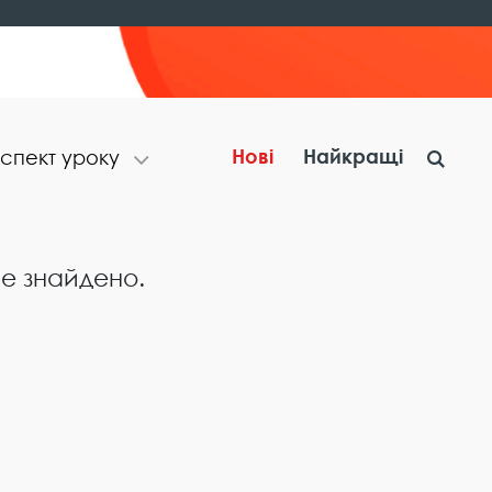
Нові
Найкращі
с​п​е​к​т​ ​у​р​о​к​у
не знайдено.