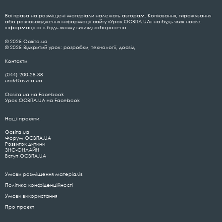
Всі права на розміщені матеріали належать авторам. Копіювання, тиражування
або розповсюдження інформації сайту «Урок.ОСВІТА.UA» на будь-яких носіях
інформації та в будь-якому вигляді заборонено
© 2025 Освіта.ua
© 2025 Відкритий урок: розробки, технології, досвід
Контакти:
(044) 200-28-38
urok@osvita.ua
Освіта.ua на Facebook
Урок.ОСВІТА.UA на Facebook
Наші проєкти:
Освіта.ua
Форум.ОСВІТА.UA
Розвиток дитини
ЗНО-ОНЛАЙН
Вступ.ОСВІТА.UA
Умови розміщення матеріалів
Політика конфіденційності
Умови використання
Про проєкт