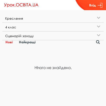
Вхід
К​р​е​с​л​е​н​н​я
4​ ​к​л​а​с
С​ц​е​н​а​р​і​й​ ​з​а​х​о​д​у
Нові
Найкращі
Нічого не знайдено.