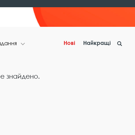
Нові
Найкращі
​в​д​а​н​н​я
не знайдено.