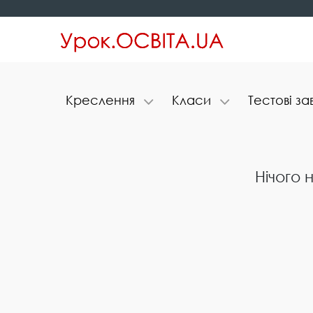
К​р​е​с​л​е​н​н​я
К​л​а​с​и
Т​е​с​т​о​в​і​ ​з​а
Нічого 