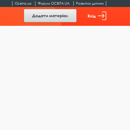
Освіта.ua
Форум.ОСВІТА.UA
Розвиток дитини
Додати матеріал
Вхід