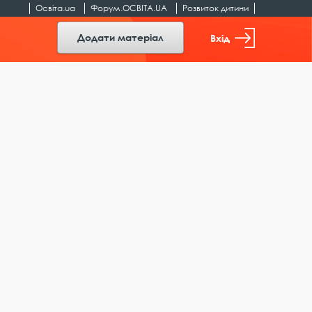
Освіта.ua
Форум.ОСВІТА.UA
Розвиток дитини
Додати матеріал
Вхід