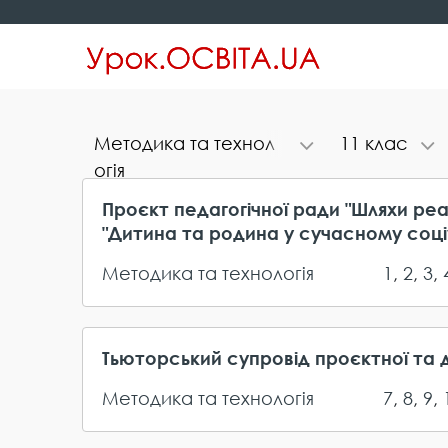
М​е​т​о​д​и​к​а​ ​т​а​ ​т​е​х​н​о​л​
1​1​ ​к​л​а​с
о​г​і​я
Проєкт педагогічної ради "Шляхи реа
"Дитина та родина у сучасному соці
Методика та технологія
1
,
2
,
3
,
Тьюторський супровід проєктної та д
Методика та технологія
7
,
8
,
9
,