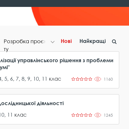
Нові
Найкращі
Р​о​з​р​о​б​к​а​ ​п​р​о​є​к​
т​у
лізації управлінського рішення з проблеми
умі"
4
,
5
,
6
,
7
,
8
,
9
,
10
,
11
клас
1160
ослідницької діяльності
10
,
11
клас
1245