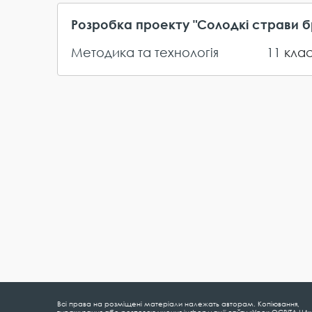
Розробка проекту "Солодкі страви бр
Методика та технологія
11
кла
Всі права на розміщені матеріали належать авторам. Копіювання,