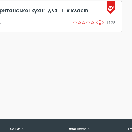
итанської кухні" для 11-х класів
с
1128
Контакти:
Наші проєкти:
Ум