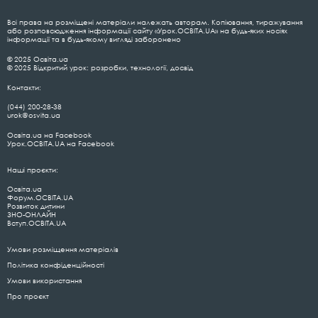
Всі права на розміщені матеріали належать авторам. Копіювання, тиражування
або розповсюдження інформації сайту «Урок.ОСВІТА.UA» на будь-яких носіях
інформації та в будь-якому вигляді заборонено
© 2025 Освіта.ua
© 2025 Відкритий урок: розробки, технології, досвід
Контакти:
(044) 200-28-38
urok@osvita.ua
Освіта.ua на Facebook
Урок.ОСВІТА.UA на Facebook
Наші проєкти:
Освіта.ua
Форум.ОСВІТА.UA
Розвиток дитини
ЗНО-ОНЛАЙН
Вступ.ОСВІТА.UA
Умови розміщення матеріалів
Політика конфіденційності
Умови використання
Про проєкт