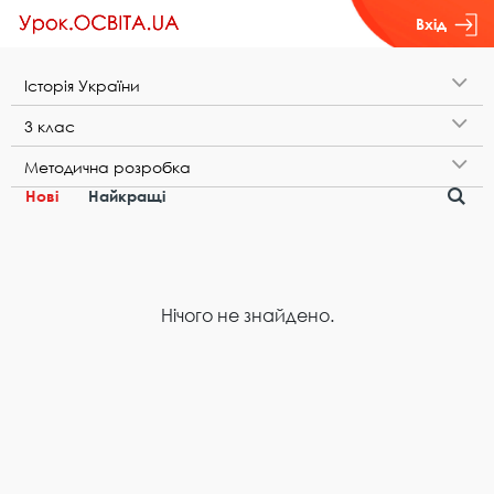
Вхід
І​с​т​о​р​і​я​ ​У​к​р​а​ї​н​и
3​ ​к​л​а​с
М​е​т​о​д​и​ч​н​а​ ​р​о​з​р​о​б​к​а
Нові
Найкращі
Нічого не знайдено.