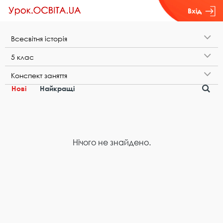
Вхід
В​с​е​с​в​і​т​н​я​ ​і​с​т​о​р​і​я
5​ ​к​л​а​с
К​о​н​с​п​е​к​т​ ​з​а​н​я​т​т​я
Нові
Найкращі
Нічого не знайдено.