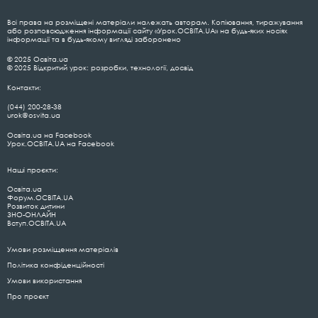
Всі права на розміщені матеріали належать авторам. Копіювання, тиражування
або розповсюдження інформації сайту «Урок.ОСВІТА.UA» на будь-яких носіях
інформації та в будь-якому вигляді заборонено
© 2025 Освіта.ua
© 2025 Відкритий урок: розробки, технології, досвід
Контакти:
(044) 200-28-38
urok@osvita.ua
Освіта.ua на Facebook
Урок.ОСВІТА.UA на Facebook
Наші проєкти:
Освіта.ua
Форум.ОСВІТА.UA
Розвиток дитини
ЗНО-ОНЛАЙН
Вступ.ОСВІТА.UA
Умови розміщення матеріалів
Політика конфіденційності
Умови використання
Про проєкт