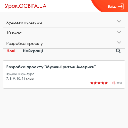
Вхід
Х​у​д​о​ж​н​я​ ​к​у​л​ь​т​у​р​а
1​0​ ​к​л​а​с
Р​о​з​р​о​б​к​а​ ​п​р​о​є​к​т​у
Нові
Найкращі
Розробка проєкту "Музичні ритми Америки"
Художня культура
7
,
8
,
9
,
10
,
11
клас
801