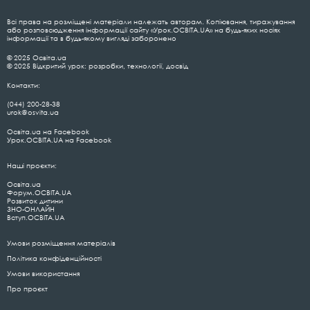
Всі права на розміщені матеріали належать авторам. Копіювання, тиражування
або розповсюдження інформації сайту «Урок.ОСВІТА.UA» на будь-яких носіях
інформації та в будь-якому вигляді заборонено
© 2025 Освіта.ua
© 2025 Відкритий урок: розробки, технології, досвід
Контакти:
(044) 200-28-38
urok@osvita.ua
Освіта.ua на Facebook
Урок.ОСВІТА.UA на Facebook
Наші проєкти:
Освіта.ua
Форум.ОСВІТА.UA
Розвиток дитини
ЗНО-ОНЛАЙН
Вступ.ОСВІТА.UA
Умови розміщення матеріалів
Політика конфіденційності
Умови використання
Про проєкт