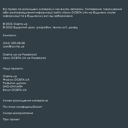
Всі права на розміщені матеріали належать авторам. Копіювання, тиражування
або розповсюдження інформації сайту «Урок.ОСВІТА.UA» на будь-яких носіях
інформації та в будь-якому вигляді заборонено
© 2025 Освіта.ua
© 2025 Відкритий урок: розробки, технології, досвід
Контакти:
(044) 200-28-38
urok@osvita.ua
Освіта.ua на Facebook
Урок.ОСВІТА.UA на Facebook
Наші проєкти:
Освіта.ua
Форум.ОСВІТА.UA
Розвиток дитини
ЗНО-ОНЛАЙН
Вступ.ОСВІТА.UA
Умови розміщення матеріалів
Політика конфіденційності
Умови використання
Про проєкт