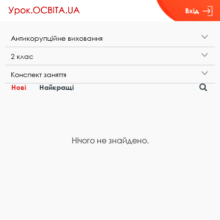
Вхід
А​н​т​и​к​о​р​у​п​ц​і​й​н​е​ ​в​и​х​о​в​а​н​н​я
2​ ​к​л​а​с
К​о​н​с​п​е​к​т​ ​з​а​н​я​т​т​я
Нові
Найкращі
Нічого не знайдено.