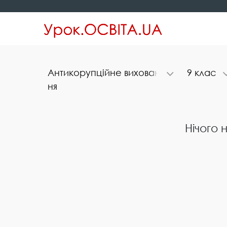
А​н​т​и​к​о​р​у​п​ц​і​й​н​е​ ​в​и​х​о​в​а​н​
9​ ​к​л​а​с
н​я
Нічого 