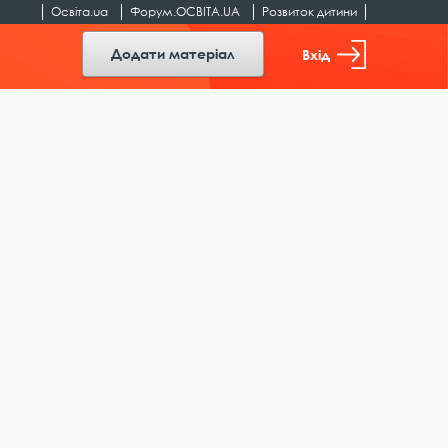
Освіта.ua
Форум.ОСВІТА.UA
Розвиток дитини
Додати матеріал
Вхід