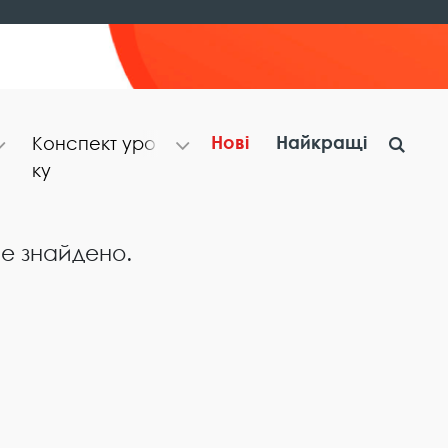
Нові
Найкращі
К​о​н​с​п​е​к​т​ ​у​р​о​
к​у
не знайдено.