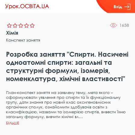
Вхід
1658
Хімія
Конспект заняття
Розробка заняття "Спирти. Насичені
одноатомні спирти: загальні та
структурні формули, ізомерія,
номенклатура, хімічні властивості"
План-конспект заняття на заявлену тему, мета якого –
сформулювати уявлення про спирти та їх функціональну
групу, дати знання про новий клас оксигеновмісних
органічних сполук, ознайомити здобувачів освіти з
класифікацією, назвами та ізомерією спиртів, вивести їхню
загальну формулу, вивчити хімічні вл