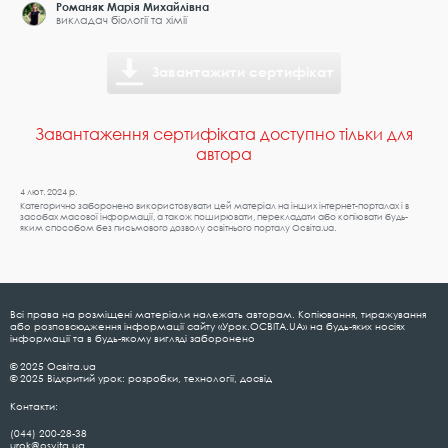
Романяк Марія Михайлівна
викладач біології та хімії
Завантажити сертифікат
Завантаження сертифіката доступно тільки для
автора
4 лют. 2024 р.
Категорично заборонено використовувати цей матеріал на інших інтернет-порталах і в
засобах масової інформації, а також поширювати, перекладати або копіювати будь-
яким способом без письмового дозволу освітнього порталу Освіта.ua.
Всі права на розміщені матеріали належать авторам. Копіювання, тиражування
або розповсюдження інформації сайту «Урок.ОСВІТА.UA» на будь-яких носіях
інформації та в будь-якому вигляді заборонено
© 2025 Освіта.ua
© 2025 Відкритий урок: розробки, технології, досвід
Контакти:
(044) 200-28-38
urok@osvita.ua