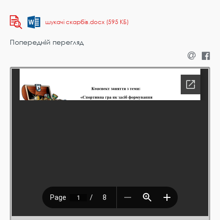
шукачі скарбів.docx (595 КБ)
Попередній перегляд