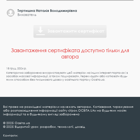
Тертишна Наталія Володимирівна
Вихователь
Завантажити сертифікат
Завантаження сертифіката доступно тільки для
автора
18 груд. 2024 р.
Категорично заборонено використовувати цей матеріал на інших інтернет-порталах і в
засобах масової інформації, а також поширювати, перекладати або копіювати будь-
яким способом без письмового дозволу освітнього порталу Освіта.ua.
Всі права на розміщені матеріали належать авторам. Копіювання, тиражування
або розповсюдження інформації сайту «Урок.ОСВІТА.UA» на будь-яких носіях
інформації та в будь-якому вигляді заборонено
© 2025 Освіта.ua
© 2025 Відкритий урок: розробки, технології, досвід
Контакти: