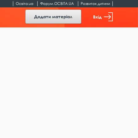
Освіта.ua
Форум.ОСВІТА.UA
Розвиток дитини
Додати матеріал
Вхід