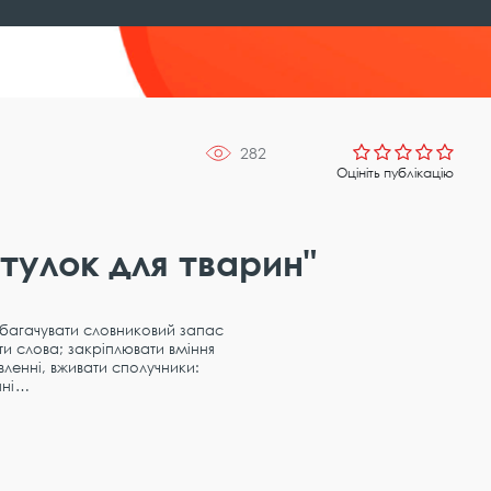
282
Оцініть публікацію
тулок для тварин"
 збагачувати словниковий запас
ти слова; закріплювати вміння
ленні, вживати сполучники:
нні