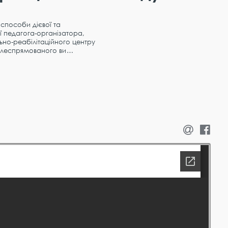
 способи дієвої та
ї педагога-організатора,
ьно-реабілітаційного центру
 цілеспрямованого ви