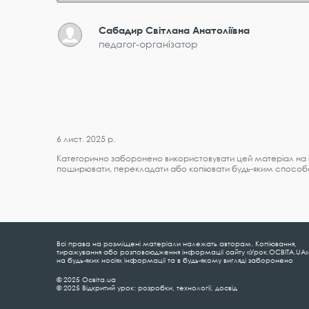
Сабадир Світлана Анатоліївна
педагог-організатор
6 лист. 2025 р.
Категорично заборонено використовувати цей матеріал на і
поширювати, перекладати або копіювати будь-яким способо
Всі права на розміщені матеріали належать авторам. Копіювання,
тиражування або розповсюдження інформації сайту «Урок.ОСВІТА.UA»
на будь-яких носіях інформації та в будь-якому вигляді заборонено
© 2025 Освіта.ua
© 2025 Відкритий урок: розробки, технології, досвід