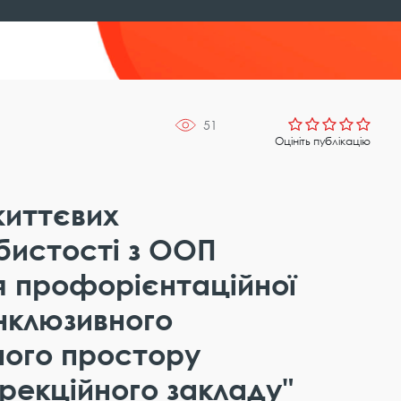
51
Оцініть публікацію
життєвих
бистості з ООП
 профорієнтаційної
інклюзивного
ного простору
рекційного закладу"