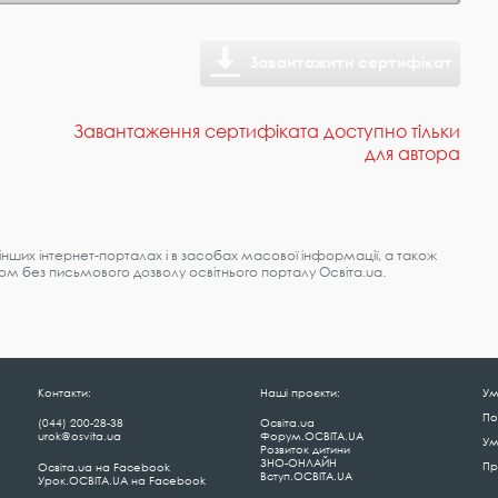
Завантажити сертифікат
Завантаження сертифіката доступно тільки
для автора
нших інтернет-порталах і в засобах масової інформації, а також
м без письмового дозволу освітнього порталу Освіта.ua.
Контакти:
Наші проєкти:
Ум
По
(044) 200-28-38
Освіта.ua
urok@osvita.ua
Форум.ОСВІТА.UA
Ум
Розвиток дитини
ЗНО-ОНЛАЙН
Пр
Освіта.ua на Facebook
Вступ.ОСВІТА.UA
Урок.ОСВІТА.UA на Facebook