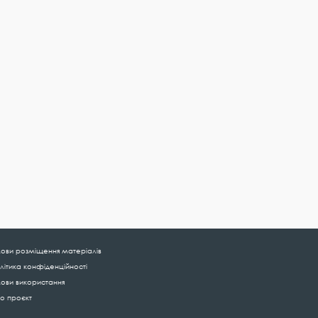
ови розміщення матеріалів
літика конфіденційності
ови використання
о проєкт