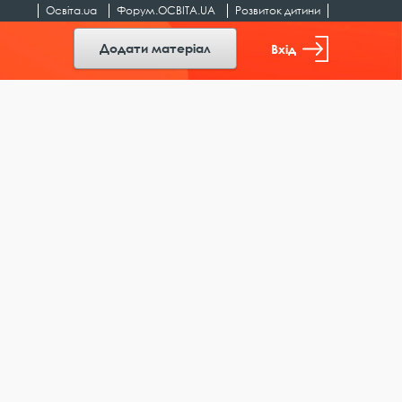
Освіта.ua
Форум.ОСВІТА.UA
Розвиток дитини
Додати матеріал
Вхід