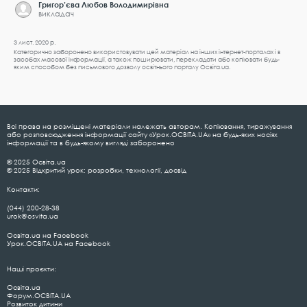
Григор’єва Любов Володимирівна
викладач
3 лист. 2020 р.
Категорично заборонено використовувати цей матеріал на інших інтернет-порталах і в
засобах масової інформації, а також поширювати, перекладати або копіювати будь-
яким способом без письмового дозволу освітнього порталу Освіта.ua.
Всі права на розміщені матеріали належать авторам. Копіювання, тиражування
або розповсюдження інформації сайту «Урок.ОСВІТА.UA» на будь-яких носіях
інформації та в будь-якому вигляді заборонено
© 2025 Освіта.ua
© 2025 Відкритий урок: розробки, технології, досвід
Контакти:
(044) 200-28-38
urok@osvita.ua
Освіта.ua на Facebook
Урок.ОСВІТА.UA на Facebook
Наші проєкти:
Освіта.ua
Форум.ОСВІТА.UA
Розвиток дитини