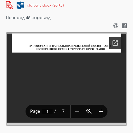
statya_5.docx (28 КБ)
Попередній перегляд