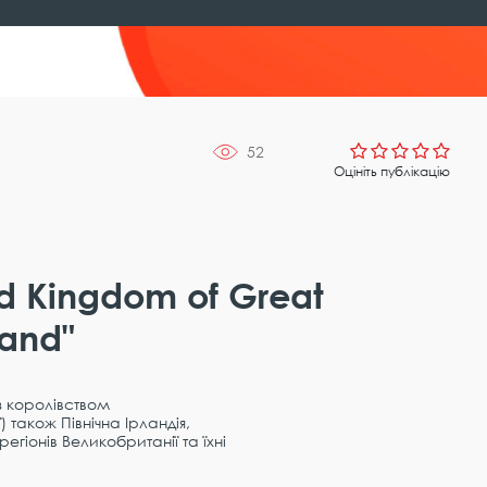
52
Оцініть публікацію
d Kingdom of Great
land"
з королівством
) також Північна Ірландія,
регіонів Великобританії та їхні