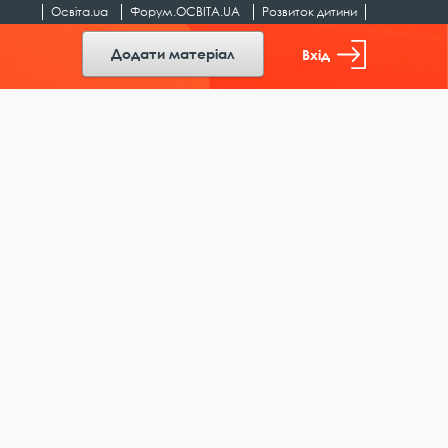
Освіта.ua
Форум.ОСВІТА.UA
Розвиток дитини
Додати матеріал
Вхід