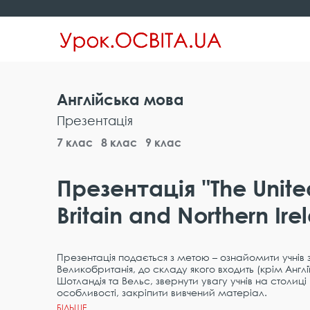
Англійська мова
Презентація
7 клас
8 клас
9 клас
Презентація "The Unite
Britain and Northern Ire
Презентація подається з метою – ознайомити учнів 
Великобританія, до складу якого входить (крім Англії
Шотландія та Вельс, звернути увагу учнів на столиці 
особливості, закріпити вивчений матеріал.