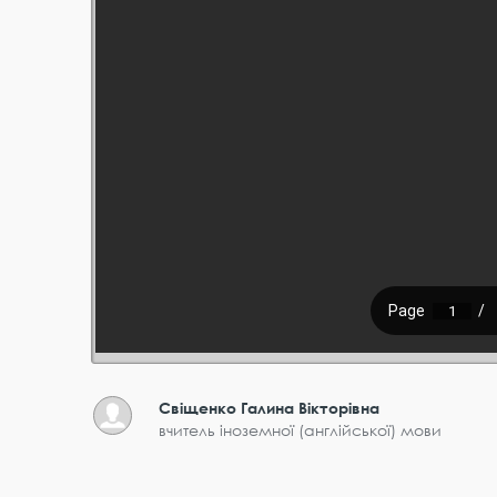
Свіщенко Галина Вікторівна
вчитель іноземної (англійської) мови