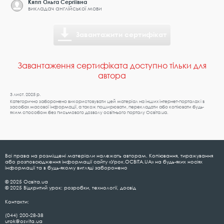
Кяпп Ольга Сергіївна
викладач англійської мови
Завантажити сертифікат
Завантаження сертифіката доступно тільки для
автора
3 лист. 2025 р.
Категорично заборонено використовувати цей матеріал на інших інтернет-порталах і в
засобах масової інформації, а також поширювати, перекладати або копіювати будь-
яким способом без письмового дозволу освітнього порталу Освіта.ua.
Всі права на розміщені матеріали належать авторам. Копіювання, тиражування
або розповсюдження інформації сайту «Урок.ОСВІТА.UA» на будь-яких носіях
інформації та в будь-якому вигляді заборонено
© 2025 Освіта.ua
© 2025 Відкритий урок: розробки, технології, досвід
Контакти:
(044) 200-28-38
urok@osvita.ua