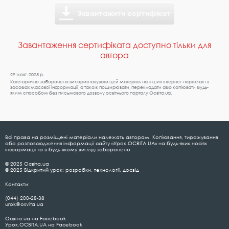
Завантажити сертифікат
Завантаження сертифіката доступно тільки для
автора
29 жовт. 2025 р.
Категорично заборонено використовувати цей матеріал на інших інтернет-порталах і в
засобах масової інформації, а також поширювати, перекладати або копіювати будь-
яким способом без письмового дозволу освітнього порталу Освіта.ua.
Всі права на розміщені матеріали належать авторам. Копіювання, тиражування
або розповсюдження інформації сайту «Урок.ОСВІТА.UA» на будь-яких носіях
інформації та в будь-якому вигляді заборонено
© 2025 Освіта.ua
© 2025 Відкритий урок: розробки, технології, досвід
Контакти:
(044) 200-28-38
urok@osvita.ua
Освіта.ua на Facebook
Урок.ОСВІТА.UA на Facebook