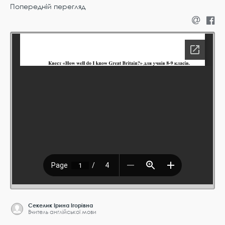
Попередній перегляд
Секелик Ірина Ігорівна
Вчитель англійської мови