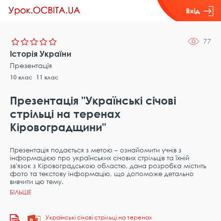
Вхід
77
Історія України
Презентація
10 клас
11 клас
Презентація "Українські січові
стрільці на теренах
Кіровоградщини"
Презентація подається з метою – ознайомити учнів з
інформацією про українських січових стрільців та їхній
зв'язок з Кіровоградською областю, дана розробка містить
фото та текстову інформацію, що допоможе детально
вивчити цю тему.
Українські січові стрільці на теренах