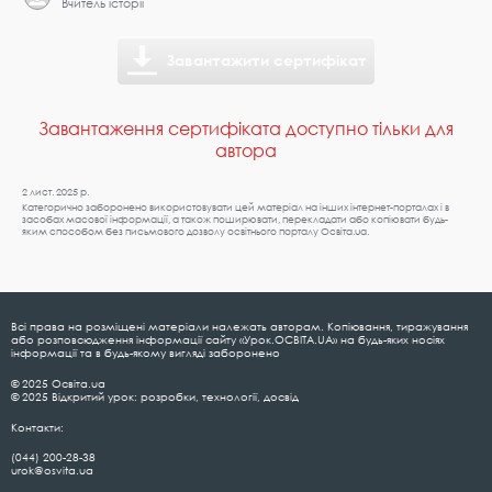
Вчитель історії
Завантажити сертифікат
Завантаження сертифіката доступно тільки для
автора
2 лист. 2025 р.
Категорично заборонено використовувати цей матеріал на інших інтернет-порталах і в
засобах масової інформації, а також поширювати, перекладати або копіювати будь-
яким способом без письмового дозволу освітнього порталу Освіта.ua.
Всі права на розміщені матеріали належать авторам. Копіювання, тиражування
або розповсюдження інформації сайту «Урок.ОСВІТА.UA» на будь-яких носіях
інформації та в будь-якому вигляді заборонено
© 2025 Освіта.ua
© 2025 Відкритий урок: розробки, технології, досвід
Контакти:
(044) 200-28-38
urok@osvita.ua