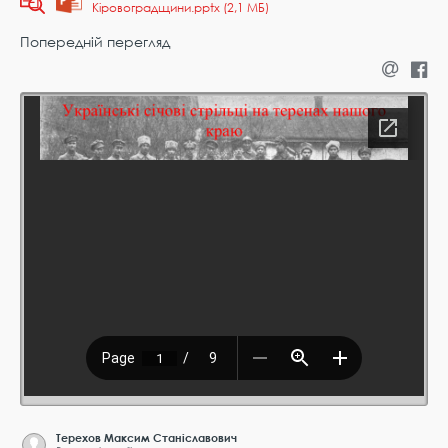
Кіровоградщини.pptx (2,1 МБ)
Попередній перегляд
Терехов Максим Станіславович